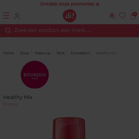
Ontdek onze promoties ☀️
0
Zoek een product, een merk…...
Home
Shop
Make-up
Teint
Foundation
Healthy Mix
Merk
Reviews
Healthy Mix
Primer