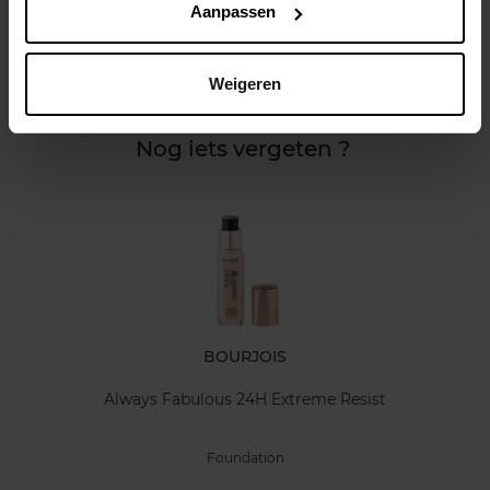
Aanpassen
Kenmerken
Weigeren
Klantereview
Nog iets vergeten ?
BOURJOIS
Always Fabulous 24H Extreme Resist
Foundation