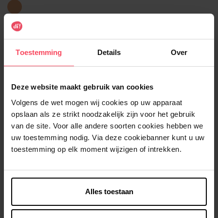
03
Light
Medium
Selecteer de productkenmerken
Toestemming
Details
Over
In winkelmandje
Gratis levering bij aankoop van min. 35€.
Deze website maakt gebruik van cookies
Gratis retour in je winkelpunt
Volgens de wet mogen wij cookies op uw apparaat
opslaan als ze strikt noodzakelijk zijn voor het gebruik
Verzending binnen 24u
van de site. Voor alle andere soorten cookies hebben we
uw toestemming nodig. Via deze cookiebanner kunt u uw
toestemming op elk moment wijzigen of intrekken.
Beschrijving
Alles toestaan
Gebruiksadvies