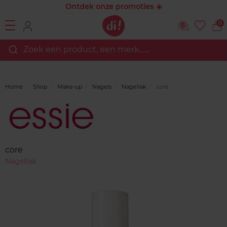
Ontdek onze promoties ☀️
0
Zoek een product, een merk…...
Home
Shop
Make-up
Nagels
Nagellak
core
Merk
Reviews
core
Nagellak