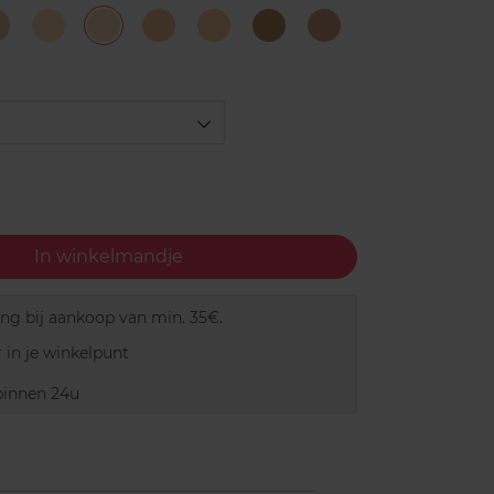
06
10
15
20
25
30
35
anilla
Light
Fair
Sand
Medium
Café
Deep
In winkelmandje
ing bij aankoop van min. 35€.
 in je winkelpunt
innen 24u