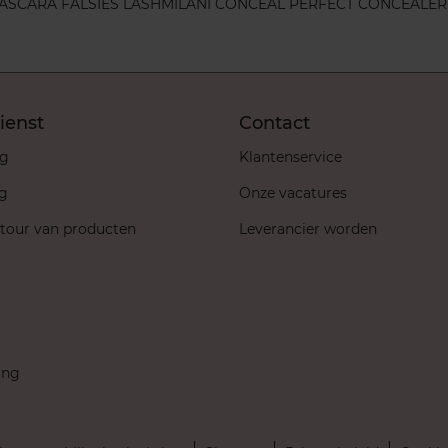
ASCARA FALSIES LASH
MILANI CONCEAL PERFECT CONCEALER
ienst
Contact
ng
Klantenservice
ng
Onze vacatures
etour van producten
Leverancier worden
ing