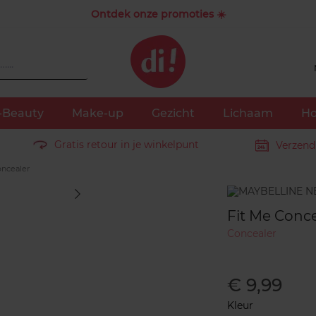
Ontdek onze promoties ☀️
-Beauty
Make-up
Gezicht
Lichaam
Ho
Gratis retour in je winkelpunt
Verzend
ncealer
Merk
Fit Me Conce
Concealer
€ 9,99
Kleur