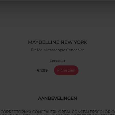
MAYBELLINE NEW YORK
Fit Me Microscopic Concealer
Concealer
€ 7,99
Fiche zien
AANBEVELINGEN
L
CORRECTOR
NYX CONCEALER
L OREAL CONCEALERS
COLOR C