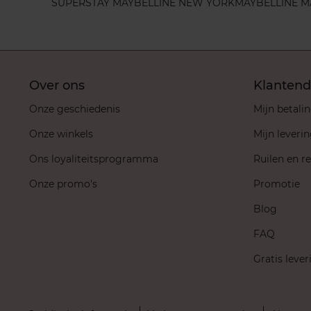
SUPERSTAY MAYBELLINE NEW YORK
MAYBELLINE M
Over ons
Klantend
Onze geschiedenis
Mijn betali
Onze winkels
Mijn leveri
Ons loyaliteitsprogramma
Ruilen en r
Onze promo's
Promotie
Blog
FAQ
Gratis lever