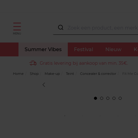
MENU
Summer Vibes
Festival
Nieuw
K
Gratis levering bij aankoop van min. 35€.
Home
Shop
Make-up
Teint
Concealer & corrector
Fit Me Co