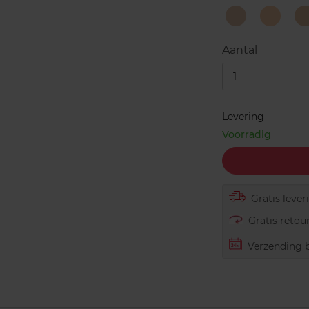
03
05
Porcelain
Ivory
V
Aantal
1
Levering
Voorradig
Gratis lever
Gratis retour
Verzending b