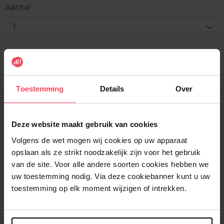
Witches
-
-
Caster
Aantal
-
vert
mauve
-
rose
bleu
1
Levering
Voorradig
In winkelmandje
Toestemming
Details
Over
Gratis levering bij aankoop van min. 35€.
Deze website maakt gebruik van cookies
Gratis retour in je winkelpunt
Volgens de wet mogen wij cookies op uw apparaat
Verzending binnen 24u
opslaan als ze strikt noodzakelijk zijn voor het gebruik
van de site. Voor alle andere soorten cookies hebben we
uw toestemming nodig. Via deze cookiebanner kunt u uw
toestemming op elk moment wijzigen of intrekken.
Beschrijving