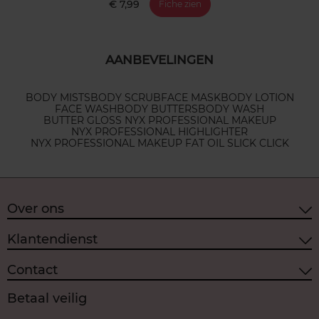
€ 7,99
Fiche zien
AANBEVELINGEN
BODY MISTS
BODY SCRUB
FACE MASK
BODY LOTION
FACE WASH
BODY BUTTERS
BODY WASH
BUTTER GLOSS NYX PROFESSIONAL MAKEUP
NYX PROFESSIONAL HIGHLIGHTER
NYX PROFESSIONAL MAKEUP FAT OIL SLICK CLICK
Over ons
Klantendienst
Contact
Betaal veilig