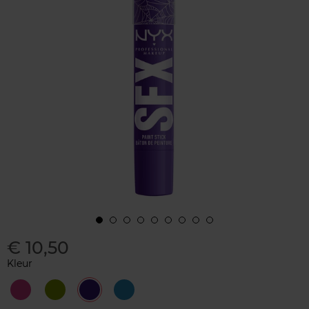
€ 10,50
Kleur
Bow
Mischief
Night
Paints
Down
Night
Terror
Spell