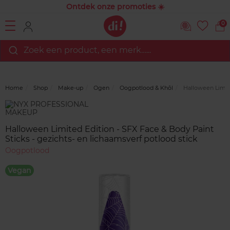
Ontdek onze promoties ☀️
0
Zoek een product, een merk…...
Home
Shop
Make-up
Ogen
Oogpotlood & Khôl
Halloween Limited
Merk
Reviews
Halloween Limited Edition - SFX Face & Body Paint
Sticks - gezichts- en lichaamsverf potlood stick
Oogpotlood
Vegan