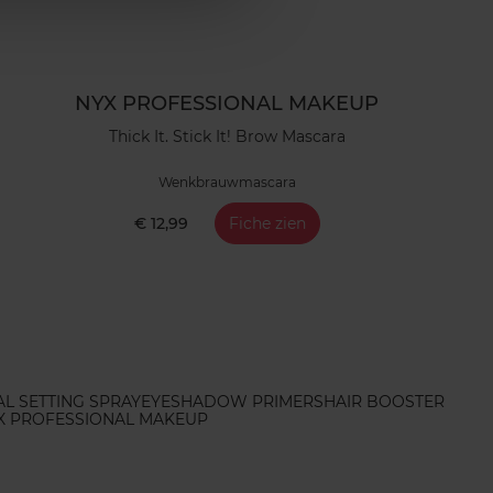
NYX PROFESSIONAL MAKEUP
Thick It. Stick It! Brow Mascara
Wenkbrauwmascara
€ 12,99
Fiche zien
L SETTING SPRAY
EYESHADOW PRIMERS
HAIR BOOSTER
X PROFESSIONAL MAKEUP