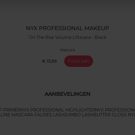
NYX PROFESSIONAL MAKEUP
On The Rise Volume Liftscara - Black
Mascara
€ 13,99
Fiche zien
AANBEVELINGEN
P PRIMER
NYX PROFESSIONAL HIGHLIGHTER
NYX PROFESSIONA
LINE MASCARA FALSIES LASH
JUMBO LASH
BUTTER GLOSS NY