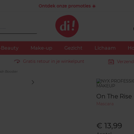
Ontdek onze promoties ☀️
-Beauty
Make-up
Gezicht
Lichaam
Ho
Gratis retour in je winkelpunt
Verzend
ash Booster
Merk
On The Rise
Mascara
€ 13,99