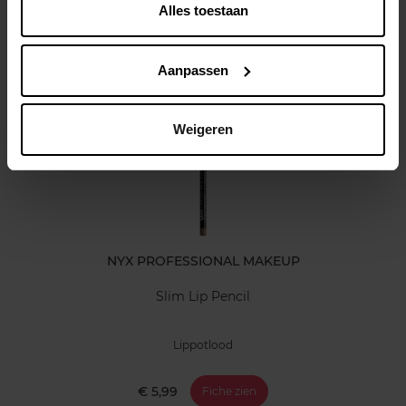
Kenmerken
Alles toestaan
Klantereview
Aanpassen
Nog iets vergeten ?
Weigeren
NYX PROFESSIONAL MAKEUP
Slim Lip Pencil
Lippotlood
€ 5,99
Fiche zien