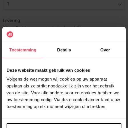
1
Levering
Dit artikel is momenteel niet beschikbaar
Me verwittigen wanneer het weer beschikbaar
is
Toestemming
Details
Over
Gratis levering bij aankoop van min. 35€.
Gratis retour in je winkelpunt
Deze website maakt gebruik van cookies
Verzending binnen 24u
Volgens de wet mogen wij cookies op uw apparaat
opslaan als ze strikt noodzakelijk zijn voor het gebruik
van de site. Voor alle andere soorten cookies hebben we
uw toestemming nodig. Via deze cookiebanner kunt u uw
toestemming op elk moment wijzigen of intrekken.
Beschrijving