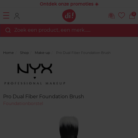
Ontdek onze promoties ☀️
0
Zoek een product, een merk…...
Home
Shop
Make-up
Pro Dual Fiber Foundation Brush
Merk
Reviews
Pro Dual Fiber Foundation Brush
Foundationborstel