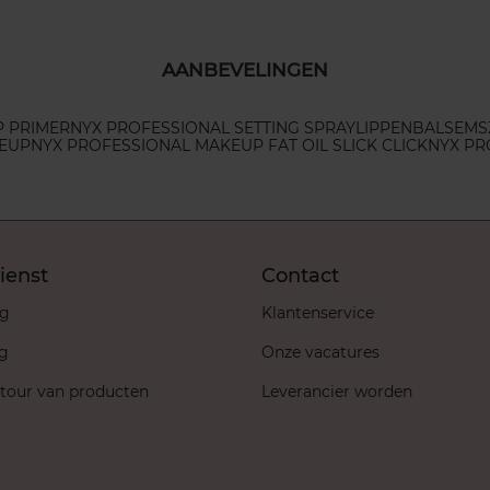
AANBEVELINGEN
 PRIMER
NYX PROFESSIONAL SETTING SPRAY
LIPPENBALSEMS
KEUP
NYX PROFESSIONAL MAKEUP FAT OIL SLICK CLICK
NYX PR
ienst
Contact
ng
Klantenservice
ng
Onze vacatures
etour van producten
Leverancier worden