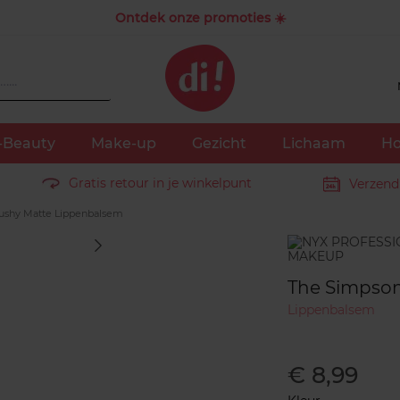
Ontdek onze promoties ☀️
-Beauty
Make-up
Gezicht
Lichaam
Ho
Gratis retour in je winkelpunt
Verzend
shy Matte Lippenbalsem
Merk
The Simpso
Lippenbalsem
€ 8,99