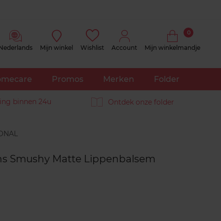
0
Nederlands
Mijn winkel
Wishlist
Account
Mijn winkelmandje
mecare
Promos
Merken
Folder
ing binnen 24u
Ontdek onze folder
Reviews
ns Smushy Matte Lippenbalsem