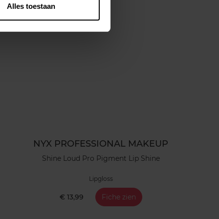
Alles toestaan
NYX PROFESSIONAL MAKEUP
Shine Loud Pro Pigment Lip Shine
Lipgloss
€ 13,99
Fiche zien