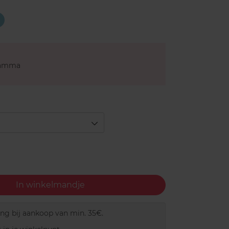
03
PEEKABOO
BLUE
gamma
In winkelmandje
ing bij aankoop van min. 35€.