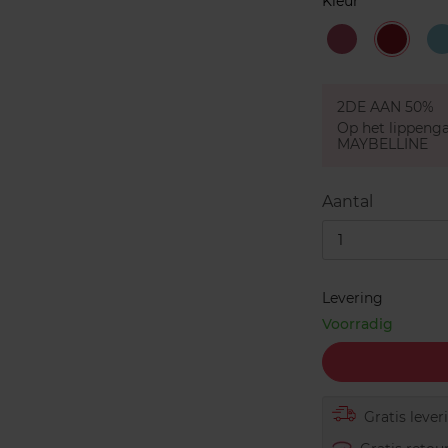
Kleur
01
02
-
-
-
SMARTY
REBEL
PINK
RED
2DE AAN 50%
Op het lippen
MAYBELLINE
Aantal
1
Levering
Voorradig
Gratis lever