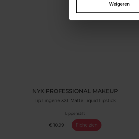
Weigeren
NYX PROFESSIONAL MAKEUP
Lip Lingerie XXL Matte Liquid Lipstick
Lippenstift
€ 10,99
Fiche zien