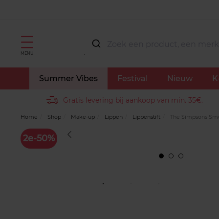
MENU
Summer Vibes
Festival
Nieuw
K
Gratis levering bij aankoop van min. 35€.
Home
Shop
Make-up
Lippen
Lippenstift
The Simpsons Smu
2e-50%