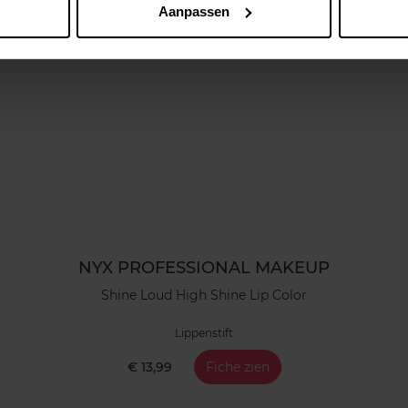
Aanpassen
NYX PROFESSIONAL MAKEUP
Shine Loud High Shine Lip Color
Lippenstift
€ 13,99
Fiche zien