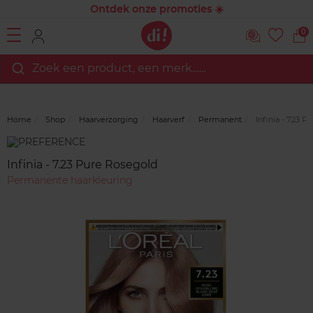
Ontdek onze promoties ☀️
0
Zoek een product, een merk…...
Home
Shop
Haarverzorging
Haarverf
Permanent
Infinia - 7.23 
Merk
Reviews
Infinia - 7.23 Pure Rosegold
Permanente haarkleuring