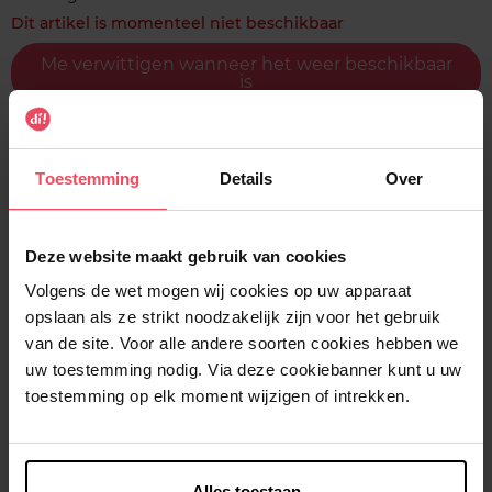
Dit artikel is momenteel niet beschikbaar
Me verwittigen wanneer het weer beschikbaar
is
Gratis levering bij aankoop van min. 35€.
Gratis retour in je winkelpunt
Toestemming
Details
Over
Verzending binnen 24u
Deze website maakt gebruik van cookies
Volgens de wet mogen wij cookies op uw apparaat
opslaan als ze strikt noodzakelijk zijn voor het gebruik
Beschrijving
van de site. Voor alle andere soorten cookies hebben we
uw toestemming nodig. Via deze cookiebanner kunt u uw
toestemming op elk moment wijzigen of intrekken.
Gebruiksadvies
Alles toestaan