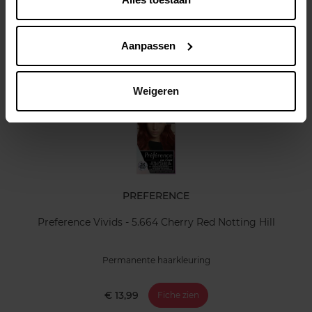
Kenmerken
Klantereview
Aanpassen
Nog iets vergeten ?
Weigeren
PREFERENCE
Preference Vivids - 5.664 Cherry Red Notting Hill
Permanente haarkleuring
€ 13,99
Fiche zien