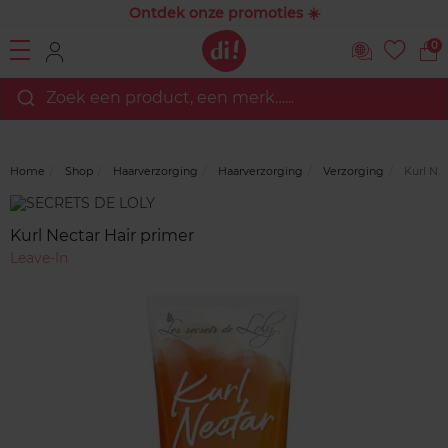
Ontdek onze promoties ☀️
0
Zoek een product, een merk…...
Home
Shop
Haarverzorging
Haarverzorging
Verzorging
Kurl Nec
Merk
Reviews
Kurl Nectar Hair primer
Leave-In