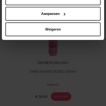
Klantereview
Aanpassen
Nog iets vergeten ?
Weigeren
SECRETS DE LOLY
PINK POWER BOND 200ml
Leave-In
€ 36,00
Fiche zien