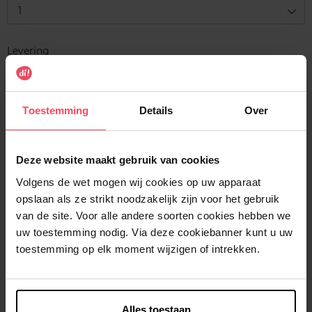
1
Levering
Voorradig
In winkelmandje
Toestemming
Details
Over
Gratis levering bij aankoop van min. 35€.
Gratis retour in je winkelpunt
Deze website maakt gebruik van cookies
Verzending binnen 24u
Volgens de wet mogen wij cookies op uw apparaat
opslaan als ze strikt noodzakelijk zijn voor het gebruik
van de site. Voor alle andere soorten cookies hebben we
uw toestemming nodig. Via deze cookiebanner kunt u uw
toestemming op elk moment wijzigen of intrekken.
Beschrijving
Kenmerken
Alles toestaan