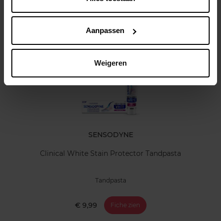
Klantereview
Aanpassen
Nog iets vergeten ?
Weigeren
SENSODYNE
Clinical White Stain Protector Tandpasta
Tandpasta
€ 9,99
Fiche zien