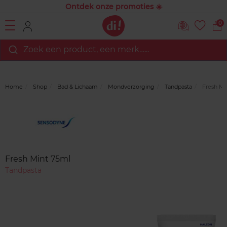
Ontdek onze promoties ☀️
0
Zoek een product, een merk…...
Home
Shop
Bad & Lichaam
Mondverzorging
Tandpasta
Fresh Mi
Merk
Reviews
Fresh Mint 75ml
Tandpasta