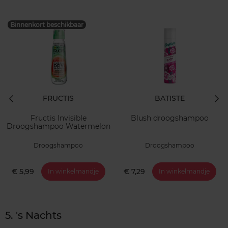
Binnenkort beschikbaar
FRUCTIS
BATISTE
Fructis Invisible
Blush droogshampoo
Droogshampoo Watermelon
Droogshampoo
Droogshampoo
€ 5,99
€ 7,29
In winkelmandje
In winkelmandje
5. 's Nachts