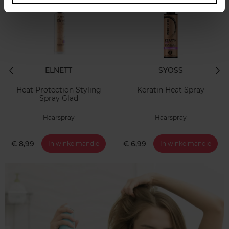
ELNETT
SYOSS
Heat Protection Styling
Keratin Heat Spray
Spray Glad
Haarspray
Haarspray
€ 8,99
€ 6,99
In winkelmandje
In winkelmandje