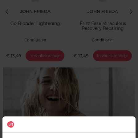
JOHN FRIEDA
JOHN FRIEDA
Go Blonder Lightening
Frizz Ease Miraculous
Recovery Repairing
Conditioner
Conditioner
€ 13,49
€ 13,49
In winkelmandje
In winkelmandje