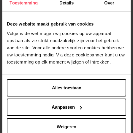
Toestemming
Details
Over
Deze website maakt gebruik van cookies
Volgens de wet mogen wij cookies op uw apparaat
3. Drogen
opslaan als ze strikt noodzakelijk zijn voor het gebruik
van de site. Voor alle andere soorten cookies hebben we
Dep je haar droog met een handdoek. Wrijf of wring niet, dat
uw toestemming nodig. Via deze cookiebanner kunt u uw
maakt je haar namelijk breekbaar en vatbaarder voor
toestemming op elk moment wijzigen of intrekken.
gespleten punten.
Voor de gezondheid van je lokken is het beter je haar
natuurlijk te laten drogen. Pak je er de haardroger en daarna
Alles toestaan
eventueel een stijl- of krultang bij, vergeet dan niet je haar te
beschermen tegen de hitte met een beschermende spray of
serum.
Aanpassen
Weigeren