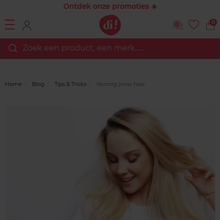
Ontdek onze promoties ☀️
0
Zoek een product, een merk…...
Home
Blog
Tips & Tricks
Verzorg jouw haar