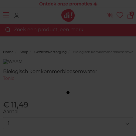
Ontdek onze promoties ☀️
0
Zoek een product, een merk…...
Home
Shop
Gezichtsverzorging
Biologisch komkommerbloesemwate
Merk
Reviews
Biologisch komkommerbloesemwater
Tonic
€ 11,49
Aantal
1