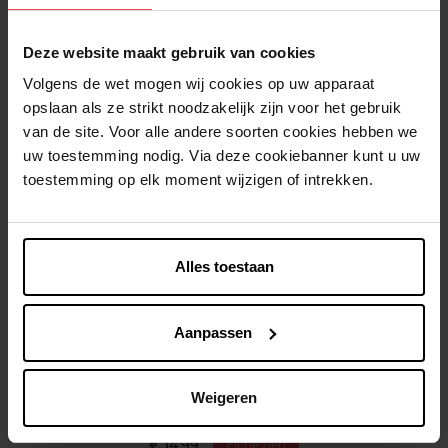
Kenmerken
Deze website maakt gebruik van cookies
Klantereview
Volgens de wet mogen wij cookies op uw apparaat
opslaan als ze strikt noodzakelijk zijn voor het gebruik
Nog iets vergeten ?
van de site. Voor alle andere soorten cookies hebben we
uw toestemming nodig. Via deze cookiebanner kunt u uw
toestemming op elk moment wijzigen of intrekken.
Alles toestaan
WAAM
Aanpassen
Anti-vlekken serum
Serum
Weigeren
€ 14,99
Fiche zien