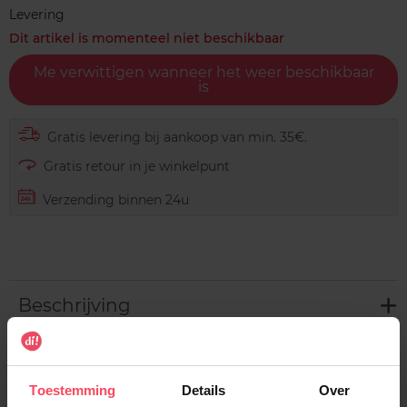
Levering
Dit artikel is momenteel niet beschikbaar
Me verwittigen wanneer het weer beschikbaar
is
Gratis levering bij aankoop van min. 35€.
Gratis retour in je winkelpunt
Verzending binnen 24u
Beschrijving
Gebruiksadvies
Toestemming
Details
Over