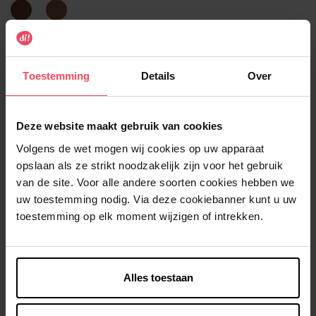
Deep
Warm
Bronze
Bronze
Selecteer de productkenmerken
Toestemming
Details
Over
In winkelmandje
Gratis levering bij aankoop van min. 35€.
Deze website maakt gebruik van cookies
Gratis retour in je winkelpunt
Volgens de wet mogen wij cookies op uw apparaat
opslaan als ze strikt noodzakelijk zijn voor het gebruik
Verzending binnen 24u
van de site. Voor alle andere soorten cookies hebben we
uw toestemming nodig. Via deze cookiebanner kunt u uw
toestemming op elk moment wijzigen of intrekken.
Beschrijving
Alles toestaan
Gebruiksadvies