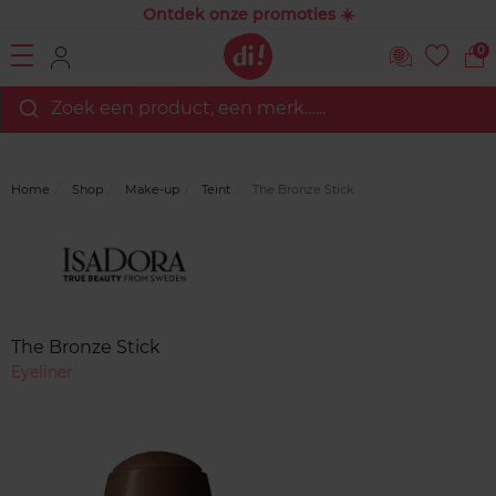
Ontdek onze promoties ☀️
0
Zoek een product, een merk…...
Home
Shop
Make-up
Teint
The Bronze Stick
Merk
Reviews
The Bronze Stick
Eyeliner