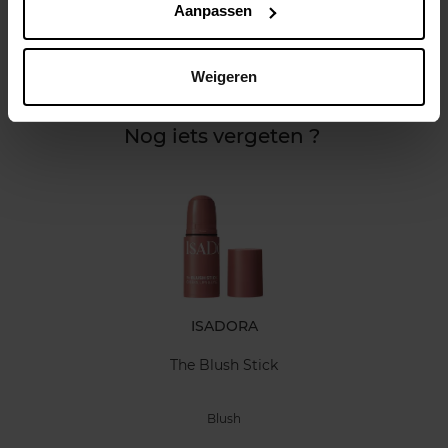
Aanpassen
Kenmerken
Weigeren
Klantereview
Nog iets vergeten ?
ISADORA
The Blush Stick
Blush