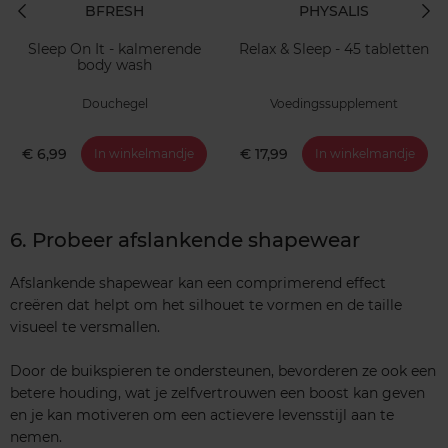
BFRESH
PHYSALIS
Sleep On It - kalmerende
Relax & Sleep - 45 tabletten
body wash
Douchegel
Voedingssupplement
€ 6,99
€ 17,99
In winkelmandje
In winkelmandje
6. Probeer afslankende shapewear
Afslankende shapewear kan een comprimerend effect
creëren dat helpt om het silhouet te vormen en de taille
visueel te versmallen.
Door de buikspieren te ondersteunen, bevorderen ze ook een
betere houding, wat je zelfvertrouwen een boost kan geven
en je kan motiveren om een actievere levensstijl aan te
nemen.