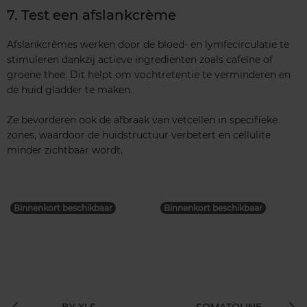
7. Test een afslankcrème
Afslankcrèmes werken door de bloed- en lymfecirculatie te
stimuleren dankzij actieve ingrediënten zoals cafeïne of
groene thee. Dit helpt om vochtretentie te verminderen en
de huid gladder te maken.
Ze bevorderen ook de afbraak van vetcellen in specifieke
zones, waardoor de huidstructuur verbetert en cellulite
minder zichtbaar wordt.
Binnenkort beschikbaar
Binnenkort beschikbaar
BY XLS
SOMATOLINE