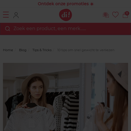
Ontdek onze promoties ☀️
0
Zoek een product, een merk…...
Home
Blog
Tips & Tricks
10 tips om snel gewicht te verliezen