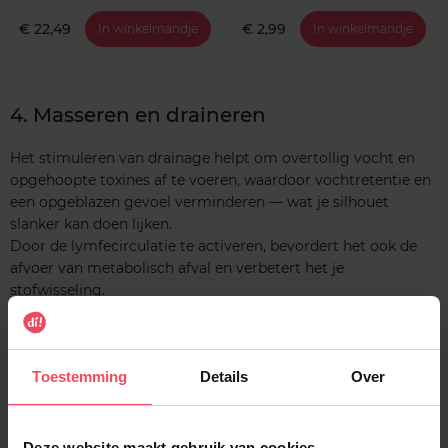
€ 22,49
€ 2,99
In winkelmandje
In winkelmandje
4. Masseren en draineren
Het stimuleren van drainage helpt om overtollig vocht en
opgehoopte toxines af te voeren, waardoor vochtretentie en
een opgeblazen gevoel verminderen — wat je silhouet
slanker kan doen lijken.
Door de lymfecirculatie te activeren, bevordert het ook de
afvoer van metabolisch afval en verbetert het je
stofwisseling.
Hoewel het niet rechtstreeks vet verbrandt, kan drainage je
afslankinspanningen ondersteunen door de algemene
Toestemming
Details
Over
werking van het lichaam te verbeteren!
Deze website maakt gebruik van cookies