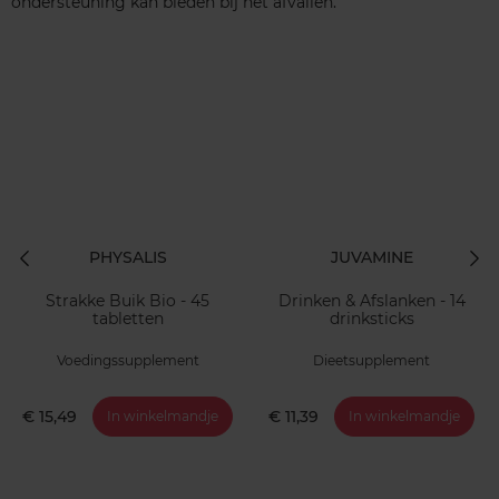
ondersteuning kan bieden bij het afvallen.
PHYSALIS
JUVAMINE
Strakke Buik Bio - 45
Drinken & Afslanken - 14
tabletten
drinksticks
Voedingssupplement
Dieetsupplement
€ 15,49
€ 11,39
In winkelmandje
In winkelmandje