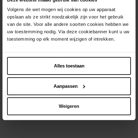
Volgens de wet mogen wij cookies op uw apparaat
opslaan als ze strikt noodzakelijk zijn voor het gebruik
van de site. Voor alle andere soorten cookies hebben we
uw toestemming nodig. Via deze cookiebanner kunt u uw
toestemming op elk moment wijzigen of intrekken.
DI
DI
Lymfedrainage-instrument in
Massagehandschoen met
natuurlijk hout
Alles toestaan
rollers
Massagetoestel
Accessoire
Aanpassen
€ 7,99
€ 6,99
In winkelmandje
In winkelmandje
Weigeren