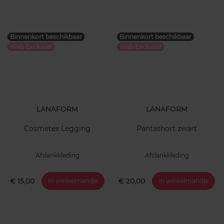
Binnenkort beschikbaar
Binnenkort beschikbaar
Web Exclusief
Web Exclusief
LANAFORM
LANAFORM
Cosmetex Legging
Pantashort zwart
Afslankkleding
Afslankkleding
€ 15,00
€ 20,00
In winkelmandje
In winkelmandje