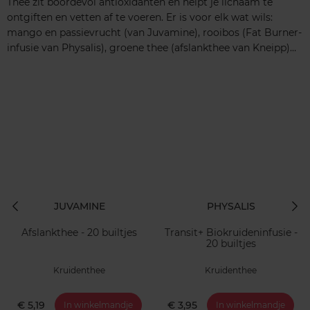
Thee zit boordevol antioxidanten en helpt je lichaam te
ontgiften en vetten af te voeren. Er is voor elk wat wils:
mango en passievrucht (van Juvamine), rooibos (Fat Burner-
infusie van Physalis), groene thee (afslankthee van Kneipp)…
JUVAMINE
PHYSALIS
Afslankthee - 20 builtjes
Transit+ Biokruideninfusie -
20 builtjes
Kruidenthee
Kruidenthee
€ 5,19
€ 3,95
In winkelmandje
In winkelmandje