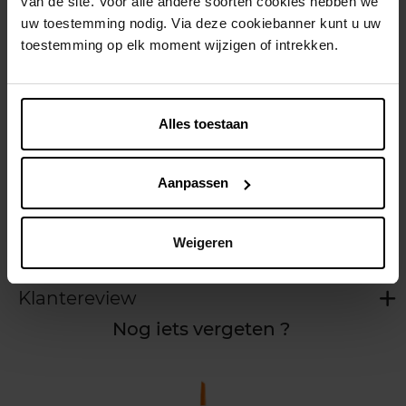
van de site. Voor alle andere soorten cookies hebben we
Gratis levering bij aankoop van min. 35€.
uw toestemming nodig. Via deze cookiebanner kunt u uw
toestemming op elk moment wijzigen of intrekken.
Gratis retour in je winkelpunt
Verzending binnen 24u
Alles toestaan
Aanpassen
Beschrijving
Weigeren
Kenmerken
Klantereview
Nog iets vergeten ?