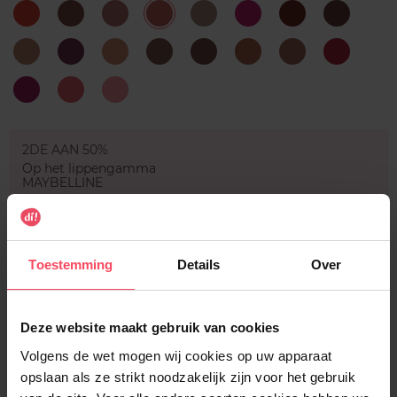
Alabama
Brooklyn
Brunch
Cannes
Cherry
Clinger
Club
Cold
Thorn
Me
Skies
Hopper
Brew
Free
Girl,
London
Los
Los
Sandstorm
Soft-
Spicy
Spirit
Bye
Angeles
Angeles
Spoken
2.0
Sweet
Tea
Whipped
Tooth
&
Caviar
Cookies
2DE AAN 50%
Op het lippengamma
MAYBELLINE
Aantal
1
Toestemming
Details
Over
Levering
Deze website maakt gebruik van cookies
Voorradig
Volgens de wet mogen wij cookies op uw apparaat
In winkelmandje
opslaan als ze strikt noodzakelijk zijn voor het gebruik