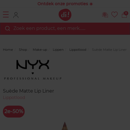
Ontdek onze promoties ☀️
0
Zoek een product, een merk…...
Home
Shop
Make-up
Lippen
Lippotlood
Suède Matte Lip Liner
Merk
Reviews
Suède Matte Lip Liner
Lippotlood
2e-50%