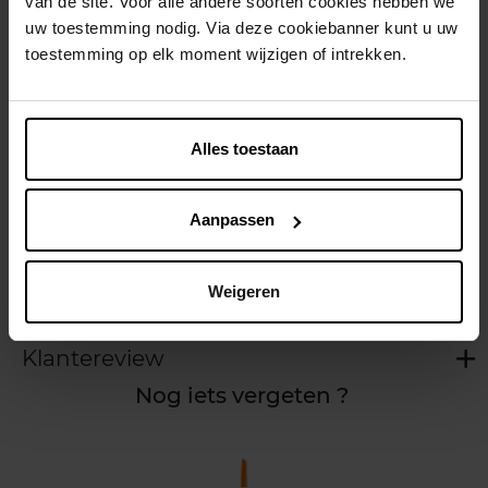
van de site. Voor alle andere soorten cookies hebben we
Gratis levering bij aankoop van min. 35€.
uw toestemming nodig. Via deze cookiebanner kunt u uw
toestemming op elk moment wijzigen of intrekken.
Gratis retour in je winkelpunt
Verzending binnen 24u
Alles toestaan
Aanpassen
Beschrijving
Weigeren
Kenmerken
Klantereview
Nog iets vergeten ?