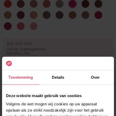
Alabama
Brooklyn
Brunch
Cannes
Cherry
Clinger
Club
Cold
Thorn
Me
Skies
Hopper
Brew
Free
Girl,
London
Los
Los
Sandstorm
Soft-
Spicy
Spirit
Bye
Angeles
Angeles
Spoken
2.0
Sweet
Tea
Whipped
Tooth
&
Caviar
Cookies
2DE AAN 50%
Op het lippengamma
MAYBELLINE
Aantal
1
Toestemming
Details
Over
Levering
Deze website maakt gebruik van cookies
Voorradig
Volgens de wet mogen wij cookies op uw apparaat
In winkelmandje
opslaan als ze strikt noodzakelijk zijn voor het gebruik