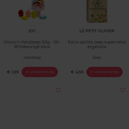
IDC
LE PETIT OLIVIER
Unicorn Handzeep 60g - 1st -
Extra zachte zeep supervette
Willekeurige kleur
arganolie
Handzeep
Zeep
€ 1,99
€ 4,59
In winkelmandje
In winkelmandje