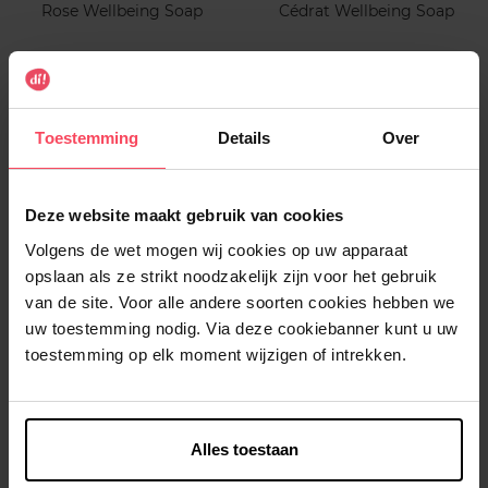
Rose Wellbeing Soap
Cédrat Wellbeing Soap
Zeep
Zeep
€ 7,99
€ 7,99
In winkelmandje
In winkelmandje
Toestemming
Details
Over
Deze website maakt gebruik van cookies
Volgens de wet mogen wij cookies op uw apparaat
opslaan als ze strikt noodzakelijk zijn voor het gebruik
van de site. Voor alle andere soorten cookies hebben we
uw toestemming nodig. Via deze cookiebanner kunt u uw
ROGER & GALLET
ROGER & GALLET
toestemming op elk moment wijzigen of intrekken.
Lavande Royale Wellbeing
Rose Thé Wellbeing Soap
Soap
Alles toestaan
Zeep
Zeep