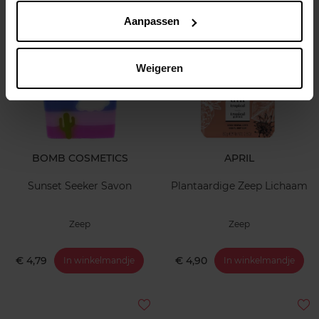
€ 7,99
€ 7,99
In winkelmandje
In winkelmandje
Aanpassen
Weigeren
BOMB COSMETICS
APRIL
Sunset Seeker Savon
Plantaardige Zeep Lichaam
Zeep
Zeep
€ 4,79
€ 4,90
In winkelmandje
In winkelmandje