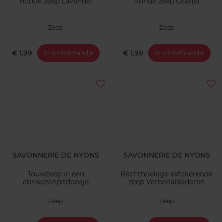
Ronde zeep Lavendel
Ronde zeep Oranje
Zeep
Zeep
€ 1,99
€ 1,99
In winkelmandje
In winkelmandje
SAVONNERIE DE NYONS
SAVONNERIE DE NYONS
Touwzeep in een
Rechthoekige exfoliërende
abrikozenpitdoosje
zeep Verbenabladeren
Zeep
Zeep