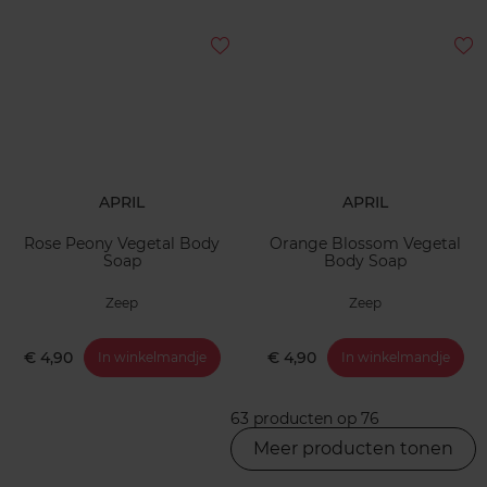
APRIL
APRIL
Rose Peony Vegetal Body
Orange Blossom Vegetal
Soap
Body Soap
Zeep
Zeep
€ 4,90
€ 4,90
In winkelmandje
In winkelmandje
63 producten op 76
Meer producten tonen