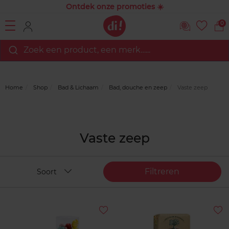
Ontdek onze promoties ☀️
0
Zoek een product, een merk…...
Home
Shop
Bad & Lichaam
Bad, douche en zeep
Vaste zeep
Vaste zeep
Filtreren
Soort