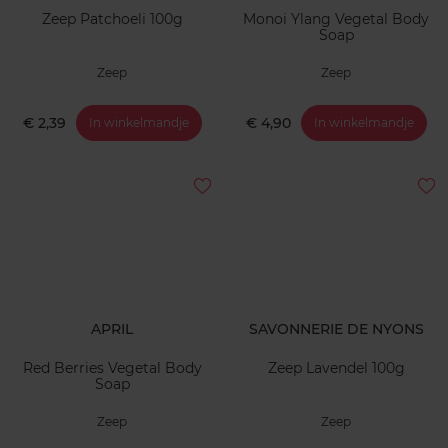
Zeep Patchoeli 100g
Monoi Ylang Vegetal Body
Soap
Zeep
Zeep
€ 2,39
€ 4,90
In winkelmandje
In winkelmandje
APRIL
SAVONNERIE DE NYONS
Red Berries Vegetal Body
Zeep Lavendel 100g
Soap
Zeep
Zeep