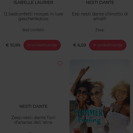
ISABELLE LAURIER
NESTI DANTE
12 badconfetti roosjes in luxe
Eep nesti dante chinotto di
geschenkdoos
amalfi
Bad confetti
Zeep
€ 10,99
€ 6,59
In winkelmandje
In winkelmandje
NESTI DANTE
Zeep nesti dante fiori
d'ananas dell 'etna