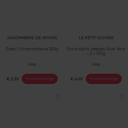
SAVONNERIE DE NYONS
LE PETIT OLIVIER
Zeep Citroenverbena 100g
Extra zacht zeepjes Aloe Vera
- 2 x 100g
Zeep
Zeep
€ 2,39
€ 4,59
In winkelmandje
In winkelmandje