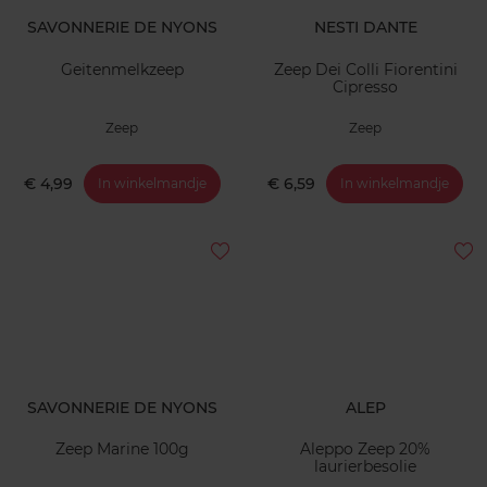
SAVONNERIE DE NYONS
NESTI DANTE
Geitenmelkzeep
Zeep Dei Colli Fiorentini
Cipresso
Zeep
Zeep
€ 4,99
€ 6,59
In winkelmandje
In winkelmandje
SAVONNERIE DE NYONS
ALEP
Zeep Marine 100g
Aleppo Zeep 20%
laurierbesolie