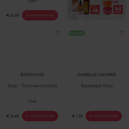
Zeep
€ 6,59
In winkelmandje
Natural
BERDOUES
ISABELLE LAURIER
Zeep - Toulouse-viooltjes
Badzeepje Roos
Zeep
€ 5,49
€ 1,19
In winkelmandje
In winkelmandje