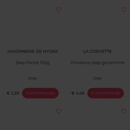
SAVONNERIE DE NYONS
LA CORVETTE
Zeep Perzik 100g
Provence-zeep geitenmelk
Zeep
Zeep
€ 2,39
€ 4,49
In winkelmandje
In winkelmandje