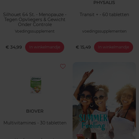
PHYSALIS
Silhouet 64 St. - Menopauze -
Transit + - 60 tabletten
Tegen Opvliegers & Gewicht
Onder Controle
Voedingssupplement
voedingssupplementen
€ 34,99
€ 15,49
In winkelmandje
In winkelmandje
BIOVER
Multivitamines - 30 tabletten