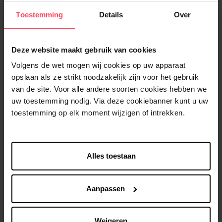
Biergist Maxi Formaat - 150
Vitamine C - 20
tabletten
bruistabletten
Toestemming
Details
Over
Voedingssupplement
Voedingssupplement
Deze website maakt gebruik van cookies
€ 11,39
€ 6,99
In winkelmandje
In winkelmandje
Volgens de wet mogen wij cookies op uw apparaat
opslaan als ze strikt noodzakelijk zijn voor het gebruik
van de site. Voor alle andere soorten cookies hebben we
uw toestemming nodig. Via deze cookiebanner kunt u uw
toestemming op elk moment wijzigen of intrekken.
BIOVER
BIOVER
Alles toestaan
Magnesium Forte - 45
Magnésium Forte - 20 sticks
tabletten
Aanpassen
Voedingssupplement
Voedingssupplement
Weigeren