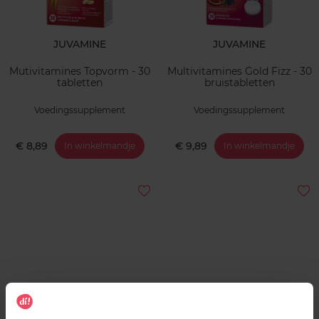
JUVAMINE
JUVAMINE
Mutivitamines Topvorm - 30
Multivitamines Gold Fizz - 30
tabletten
bruistabletten
Voedingssupplement
Voedingssupplement
€ 8,89
€ 9,89
In winkelmandje
In winkelmandje
JUVAMINE
BIOVER