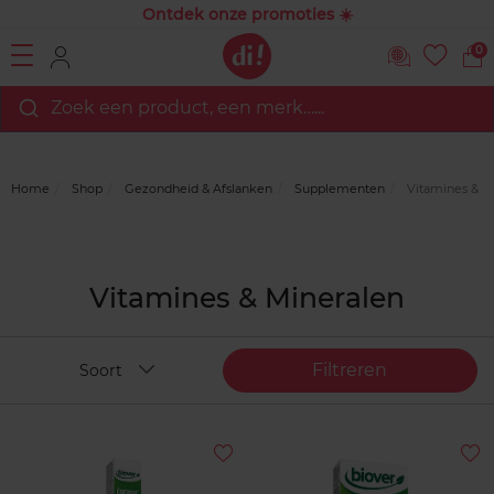
Ontdek onze promoties ☀️
0
Zoek een product, een merk…...
Home
Shop
Gezondheid & Afslanken
Supplementen
Vitamines & M
Vitamines & Mineralen
Filtreren
Soort