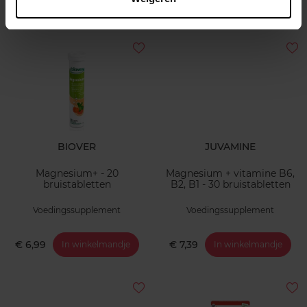
€ 11,99
€ 9,99
In winkelmandje
In winkelmandje
BIOVER
JUVAMINE
Magnesium+ - 20
Magnesium + vitamine B6,
bruistabletten
B2, B1 - 30 bruistabletten
Voedingssupplement
Voedingssupplement
€ 6,99
€ 7,39
In winkelmandje
In winkelmandje