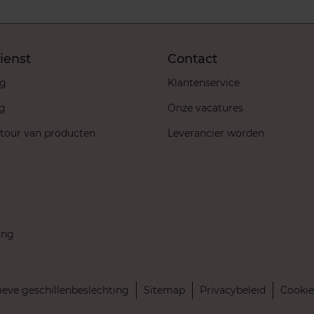
ienst
Contact
ng
Klantenservice
ng
Onze vacatures
etour van producten
Leverancier worden
ing
ieve geschillenbeslechting
Sitemap
Privacybeleid
Cookie