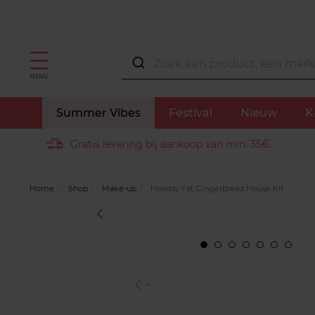
MENU
Summer Vibes
Festival
Nieuw
K
Gratis levering bij aankoop van min. 35€.
Home
Shop
Make-up
Holiday Fat Gingerbread House Kit