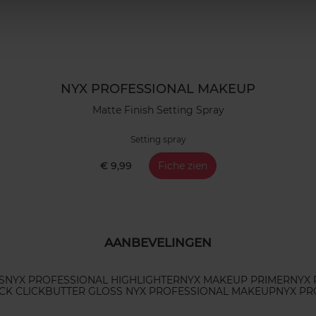
NYX PROFESSIONAL MAKEUP
Matte Finish Setting Spray
Setting spray
€ 9,99
Fiche zien
AANBEVELINGEN
S
NYX PROFESSIONAL HIGHLIGHTER
NYX MAKEUP PRIMER
NYX 
CK CLICK
BUTTER GLOSS NYX PROFESSIONAL MAKEUP
NYX PR